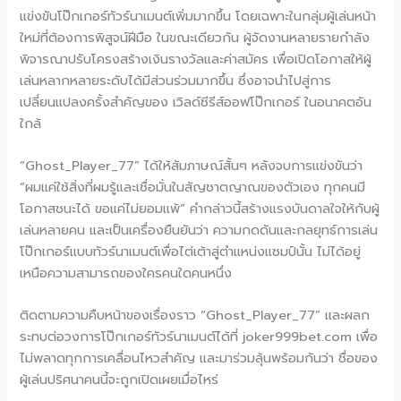
แข่งขันโป๊กเกอร์ทัวร์นาเมนต์เพิ่มมากขึ้น โดยเฉพาะในกลุ่มผู้เล่นหน้า
ใหม่ที่ต้องการพิสูจน์ฝีมือ ในขณะเดียวกัน ผู้จัดงานหลายรายกำลัง
พิจารณาปรับโครงสร้างเงินรางวัลและค่าสมัคร เพื่อเปิดโอกาสให้ผู้
เล่นหลากหลายระดับได้มีส่วนร่วมมากขึ้น ซึ่งอาจนำไปสู่การ
เปลี่ยนแปลงครั้งสำคัญของ เวิลด์ซีรีส์ออฟโป๊กเกอร์ ในอนาคตอัน
ใกล้
“Ghost_Player_77” ได้ให้สัมภาษณ์สั้นๆ หลังจบการแข่งขันว่า
“ผมแค่ใช้สิ่งที่ผมรู้และเชื่อมั่นในสัญชาตญาณของตัวเอง ทุกคนมี
โอกาสชนะได้ ขอแค่ไม่ยอมแพ้” คำกล่าวนี้สร้างแรงบันดาลใจให้กับผู้
เล่นหลายคน และเป็นเครื่องยืนยันว่า ความกดดันและกลยุทธ์การเล่น
โป๊กเกอร์แบบทัวร์นาเมนต์เพื่อไต่เต้าสู่ตำแหน่งแชมป์นั้น ไม่ได้อยู่
เหนือความสามารถของใครคนใดคนหนึ่ง
ติดตามความคืบหน้าของเรื่องราว “Ghost_Player_77” และผลก
ระทบต่อวงการโป๊กเกอร์ทัวร์นาเมนต์ได้ที่ joker999bet.com เพื่อ
ไม่พลาดทุกการเคลื่อนไหวสำคัญ และมาร่วมลุ้นพร้อมกันว่า ชื่อของ
ผู้เล่นปริศนาคนนี้จะถูกเปิดเผยเมื่อไหร่