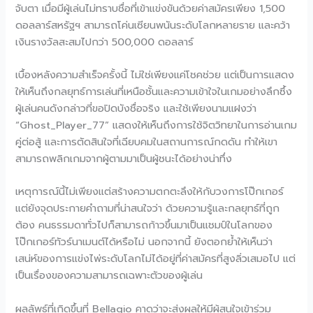
จับตา เมื่อมีผู้เล่นไม่ทราบชื่อที่เข้าแข่งขันด้วยค่าสมัครเพียง 1,500
ดอลลาร์สหรัฐฯ สามารถโค่นเซียนพนันระดับโลกหลายราย และคว้า
เงินรางวัลสะสมไปกว่า 500,000 ดอลลาร์
เบื้องหลังความสำเร็จครั้งนี้ ไม่ใช่เพียงแค่โชคช่วย แต่เป็นการแสดง
ให้เห็นถึงกลยุทธ์การเล่นที่เหนือชั้นและความเข้าใจในเกมอย่างลึกซึ้ง
ผู้เล่นคนดังกล่าวที่ขอปิดบังชื่อจริง และใช้เพียงนามแฝงว่า
“Ghost_Player_77” แสดงให้เห็นถึงการใช้จิตวิทยาในการอ่านเกม
คู่ต่อสู้ และการตัดสินใจที่เฉียบคมในสถานการณ์กดดัน ทำให้เขา
สามารถพลิกเกมจากผู้ตามมาเป็นผู้ชนะได้อย่างน่าทึ่ง
เหตุการณ์นี้ไม่เพียงแต่สร้างความตกตะลึงให้กับวงการโป๊กเกอร์
แต่ยังจุดประกายคำถามที่น่าสนใจว่า ด้วยความรู้และกลยุทธ์ที่ถูก
ต้อง คนธรรมดาทั่วไปก็สามารถก้าวขึ้นมาเป็นแชมป์ในโลกของ
โป๊กเกอร์ทัวร์นาเมนต์ได้หรือไม่ นอกจากนี้ ยังตอกย้ำให้เห็นว่า
เสน่ห์ของการแข่งไพ่ระดับโลกไม่ได้อยู่ที่ค่าสมัครที่สูงลิ่วเสมอไป แต่
เป็นเรื่องของความสามารถเฉพาะตัวของผู้เล่น
ผลลัพธ์ที่เกิดขึ้นที่ Bellagio คาดว่าจะส่งผลให้มีผู้สนใจเข้าร่วม