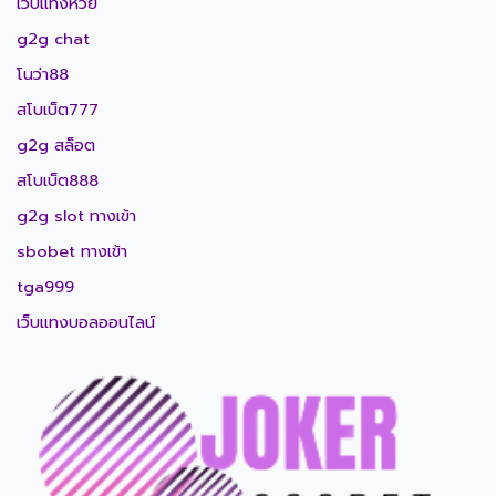
เว็บแทงหวย
g2g chat
โนว่า88
สโบเบ็ต777
g2g สล็อต
สโบเบ็ต888
g2g slot ทางเข้า
sbobet ทางเข้า
tga999
เว็บแทงบอลออนไลน์