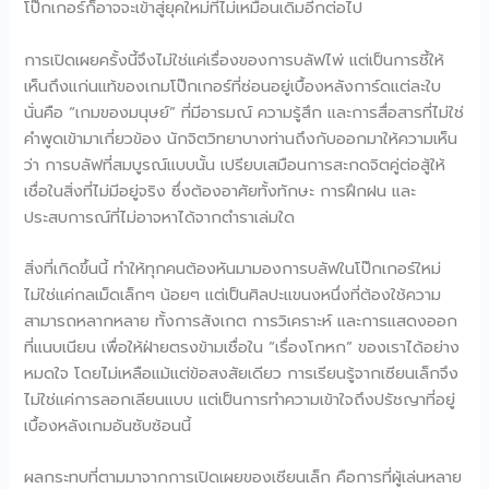
โป๊กเกอร์ก็อาจจะเข้าสู่ยุคใหม่ที่ไม่เหมือนเดิมอีกต่อไป
การเปิดเผยครั้งนี้จึงไม่ใช่แค่เรื่องของการบลัฟไพ่ แต่เป็นการชี้ให้
เห็นถึงแก่นแท้ของเกมโป๊กเกอร์ที่ซ่อนอยู่เบื้องหลังการ์ดแต่ละใบ
นั่นคือ “เกมของมนุษย์” ที่มีอารมณ์ ความรู้สึก และการสื่อสารที่ไม่ใช่
คำพูดเข้ามาเกี่ยวข้อง นักจิตวิทยาบางท่านถึงกับออกมาให้ความเห็น
ว่า การบลัฟที่สมบูรณ์แบบนั้น เปรียบเสมือนการสะกดจิตคู่ต่อสู้ให้
เชื่อในสิ่งที่ไม่มีอยู่จริง ซึ่งต้องอาศัยทั้งทักษะ การฝึกฝน และ
ประสบการณ์ที่ไม่อาจหาได้จากตำราเล่มใด
สิ่งที่เกิดขึ้นนี้ ทำให้ทุกคนต้องหันมามองการบลัฟในโป๊กเกอร์ใหม่
ไม่ใช่แค่กลเม็ดเล็กๆ น้อยๆ แต่เป็นศิลปะแขนงหนึ่งที่ต้องใช้ความ
สามารถหลากหลาย ทั้งการสังเกต การวิเคราะห์ และการแสดงออก
ที่แนบเนียน เพื่อให้ฝ่ายตรงข้ามเชื่อใน “เรื่องโกหก” ของเราได้อย่าง
หมดใจ โดยไม่เหลือแม้แต่ข้อสงสัยเดียว การเรียนรู้จากเซียนเล็กจึง
ไม่ใช่แค่การลอกเลียนแบบ แต่เป็นการทำความเข้าใจถึงปรัชญาที่อยู่
เบื้องหลังเกมอันซับซ้อนนี้
ผลกระทบที่ตามมาจากการเปิดเผยของเซียนเล็ก คือการที่ผู้เล่นหลาย