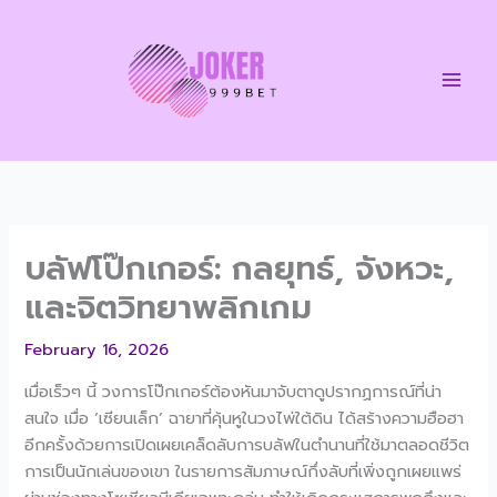
Skip
to
content
บลัฟโป๊กเกอร์: กลยุทธ์, จังหวะ,
และจิตวิทยาพลิกเกม
February 16, 2026
เมื่อเร็วๆ นี้ วงการโป๊กเกอร์ต้องหันมาจับตาดูปรากฏการณ์ที่น่า
สนใจ เมื่อ ‘เซียนเล็ก’ ฉายาที่คุ้นหูในวงไพ่ใต้ดิน ได้สร้างความฮือฮา
อีกครั้งด้วยการเปิดเผยเคล็ดลับการบลัฟในตำนานที่ใช้มาตลอดชีวิต
การเป็นนักเล่นของเขา ในรายการสัมภาษณ์กึ่งลับที่เพิ่งถูกเผยแพร่