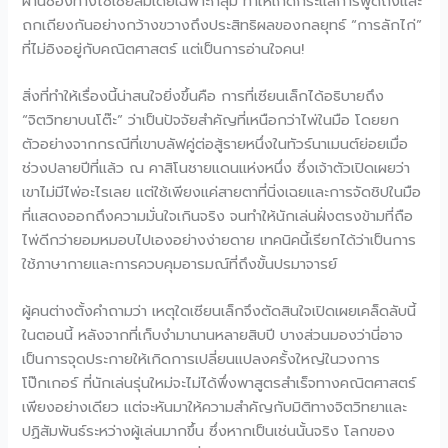
ผ่านช่องทางโซเชียลมีเดียเฉพาะกลุ่ม ทำให้เกิดกระแสการพูดถึงและ
ถกเถียงกันอย่างกว้างขวางถึงประสิทธิผลของกลยุทธ์ “การลักไก่”
ที่ไม่อิงอยู่กับคณิตศาสตร์ แต่เป็นการอ่านใจคน!
สิ่งที่ทำให้เรื่องนี้น่าสนใจยิ่งขึ้นคือ การที่เซียนเล็กได้อธิบายถึง
“จิตวิทยาบนโต๊ะ” ว่าเป็นปัจจัยสำคัญที่เหนือกว่าไพ่ในมือ โดยยก
ตัวอย่างจากกรณีที่เขาบลัฟคู่ต่อสู้รายหนึ่งในทัวร์นาเมนต์ย่อยเมื่อ
ช่วงปลายปีที่แล้ว ณ คาสิโนชายแดนแห่งหนึ่ง ซึ่งเจ้าตัวเปิดเผยว่า
เขาไม่มีไพ่อะไรเลย แต่ใช้เพียงแค่สายตาที่นิ่งเฉยและการจัดชิปในมือ
ที่แสดงออกถึงความมั่นใจเกินจริง จนทำให้นักเล่นฝั่งตรงข้ามที่ถือ
ไพ่ดีกว่ายอมหมอบไปเองอย่างง่ายดาย เทคนิคนี้เรียกได้ว่าเป็นการ
ใช้ภาษากายและการควบคุมอารมณ์ที่ถึงขั้นปรมาจารย์
ผู้คนต่างตั้งคำถามว่า เหตุใดเซียนเล็กจึงตัดสินใจเปิดเผยเคล็ดลับนี้
ในตอนนี้ หลังจากที่เก็บงำมานานหลายสิบปี บางส่วนมองว่านี่อาจ
เป็นการจุดประกายให้เกิดการเปลี่ยนแปลงครั้งใหญ่ในวงการ
โป๊กเกอร์ ที่นักเล่นรุ่นใหม่จะไม่ได้พึ่งพาสูตรสำเร็จทางคณิตศาสตร์
เพียงอย่างเดียว แต่จะหันมาให้ความสำคัญกับมิติทางจิตวิทยาและ
ปฏิสัมพันธ์ระหว่างผู้เล่นมากขึ้น ซึ่งหากเป็นเช่นนั้นจริง โลกของ