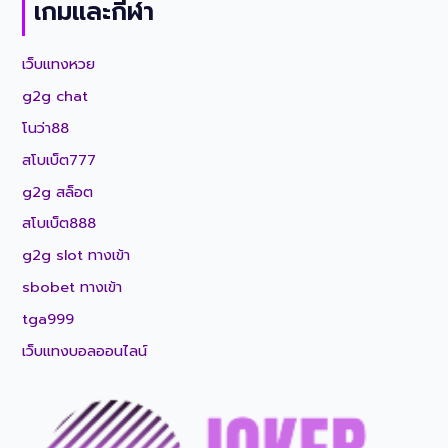
เกมและกีฬา
เว็บแทงหวย
g2g chat
โนว่า88
สโบเบ็ต777
g2g สล็อต
สโบเบ็ต888
g2g slot ทางเข้า
sbobet ทางเข้า
tga999
เว็บแทงบอลออนไลน์